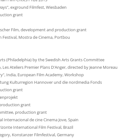
Days", exground Filmfest, Wiesbaden
uction grant
scher Film, development and production grant
ilm Festival, Mostra de Cinema, Portbou
Arts (Philadelphia) by the Swedish Arts Grants Committee
 Les Ateliers Premier Plans D'Anger, directed by Jeanne Moreau
ry", India, European Film Academy, Workshop
tiftung Kulturregion Hannover und die nordmedia Fonds
uction grant
enprojekt
 production grant
mittee, production grant
ival Internacional de cine Cinema Jove, Spain
izonte International Film Festival, Brazil
ategory, Konstanzer Filmfestival, Germany