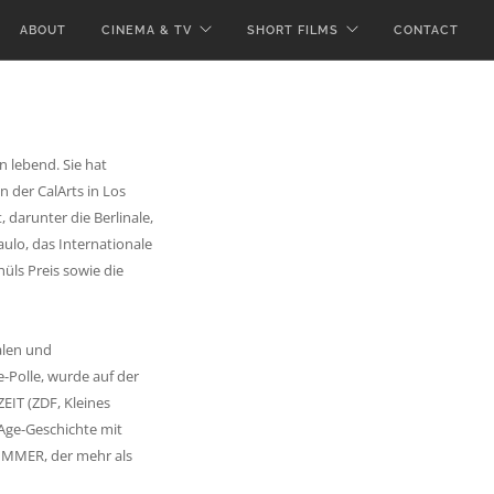
ABOUT
CINEMA & TV
SHORT FILMS
CONTACT
n lebend. Sie hat
 der CalArts in Los
 darunter die Berlinale,
aulo, das Internationale
üls Preis sowie die
alen und
-Polle, wurde auf der
ZEIT (ZDF, Kleines
-Age-Geschichte mit
ZIMMER, der mehr als