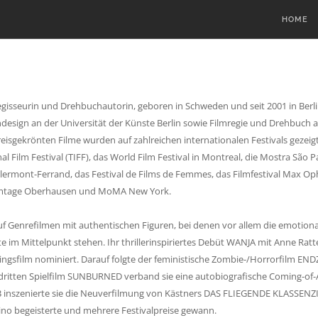
HOME
Regisseurin und Drehbuchautorin, geboren in Schweden und seit 2001 in Berli
esign an der Universität der Künste Berlin sowie Filmregie und Drehbuch an
reisgekrönten Filme wurden auf zahlreichen internationalen Festivals gezeigt,
l Film Festival (TIFF), das World Film Festival in Montreal, die Mostra São P
Clermont-Ferrand, das Festival de Films de Femmes, das Filmfestival Max Oph
ilmtage Oberhausen und MoMA New York.
uf Genrefilmen mit authentischen Figuren, bei denen vor allem die emotion
 im Mittelpunkt stehen. Ihr thrillerinspiriertes Debüt WANJA mit Anne Ratte
tlingsfilm nominiert. Darauf folgte der feministische Zombie-/Horrorfilm END
m dritten Spielfilm SUNBURNED verband sie eine autobiografische Coming-of
23 inszenierte sie die Neuverfilmung von Kästners DAS FLIEGENDE KLASSEN
ino begeisterte und mehrere Festivalpreise gewann.