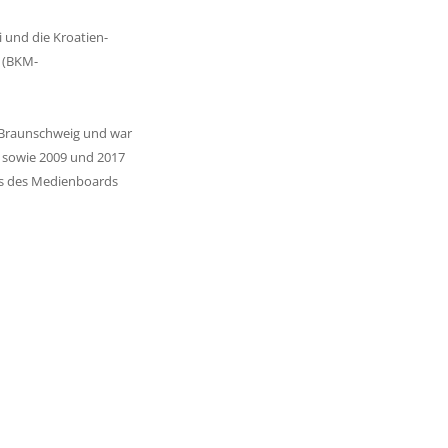
i und die Kroatien-
R (BKM-
e Braunschweig und war
um sowie 2009 und 2017
mms des Medienboards