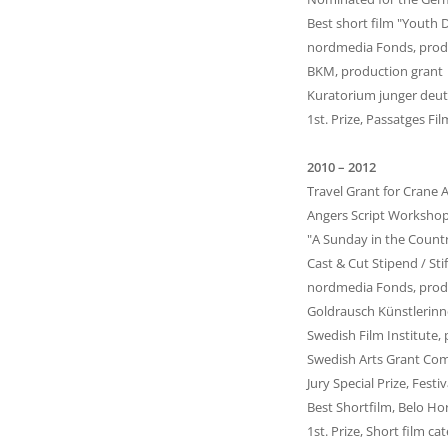
Best short film "Youth 
nordmedia Fonds, prod
BKM, production grant
Kuratorium junger deut
1st. Prize, Passatges F
2010 – 2012
Travel Grant for Crane 
Angers Script Workshop,
"A Sunday in the Count
Cast & Cut Stipend / S
nordmedia Fonds, prod
Goldrausch Künstlerinn
Swedish Film Institute,
Swedish Arts Grant Com
Jury Special Prize, Fest
Best Shortfilm, Belo Hor
1st. Prize, Short film c