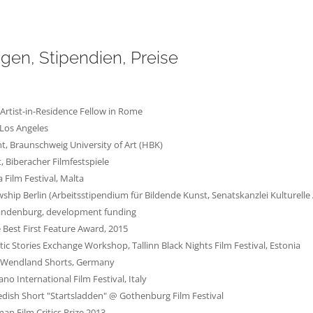
gen, Stipendien, Preise
rtist-in-Residence Fellow in Rome
 Los Angeles
t, Braunschweig University of Art (HBK)
, Biberacher Filmfestspiele
a Film Festival, Malta
owship Berlin (Arbeitsstipendium für Bildende Kunst, Senatskanzlei Kulturell
andenburg, development funding
 Best First Feature Award, 2015
tic Stories Exchange Workshop, Tallinn Black Nights Film Festival, Estonia
ch, Wendland Shorts, Germany
o International Film Festival, Italy
dish Short "Startsladden" @ Gothenburg Film Festival
n Film Critics Prize 2013