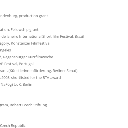
andenburg, production grant
tion, Fellowship grant
e Janeiro International Short film Festival, Brazil
ategory, Konstanzer Filmfestival
Angeles
, Regensburger Kurzfilmwoche
AP Festival, Portugal
rant, (Künstlerinnenförderung, Berliner Senat)
 2008, shortlisted for the BTA-award
(NaFög) UdK, Berlin
gram, Robert Bosch Stiftung
, Czech Republic