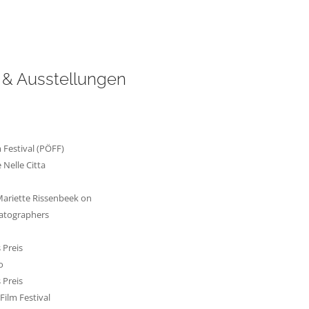
s & Ausstellungen
m Festival (PÖFF)
 Nelle Citta
ariette Rissenbeek on
tographers
 Preis
o
 Preis
Film Festival