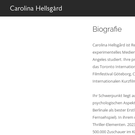
Biografie
Carolina Hellsgård ist 
experimentelles Mediend
Angeles studiert. Ihre p
das Toronto Internationa
Filmfestival Göteborg, 
Internationalen Kurzf
Ihr Schwerpunkt liegt a
psychologischen Aspekte
Berlinale als bester Ers
Fernsehspiel). In ihre
Thriller-Elementen. 20
500.000 Zuschauer im K