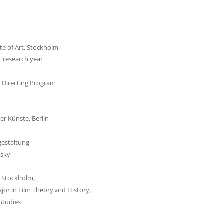
ute of Art, Stockholm
c research year
m Directing Program
er Künste, Berlin
gestaltung
msky
f Stockholm,
ajor in Film Theory and History;
Studies