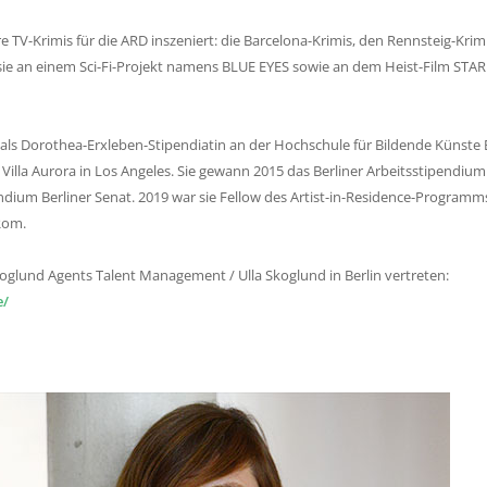
e TV-Krimis für die ARD inszeniert: die Barcelona-Krimis, den Rennsteig-Krim
t sie an einem Sci-Fi-Projekt namens BLUE EYES sowie an dem Heist-Film STA
e als Dorothea-Erxleben-Stipendiatin an der Hochschule für Bildende Künst
r Villa Aurora in Los Angeles. Sie gewann 2015 das Berliner Arbeitsstipendi
ndium Berliner Senat. 2019 war sie Fellow des Artist-in-Residence-Progra
Rom.
koglund Agents Talent Management / Ulla Skoglund in Berlin vertreten:
e/