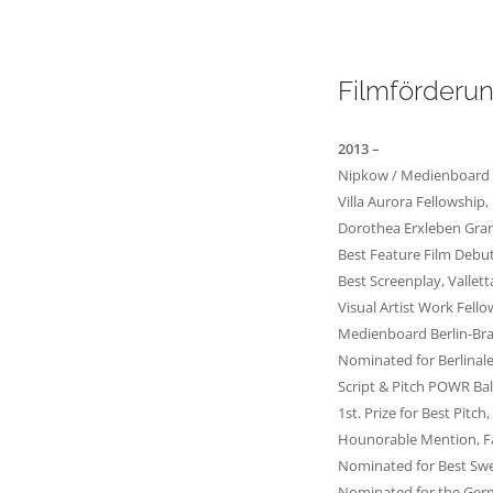
Filmförderun
2013 –
Nipkow / Medienboard A
Villa Aurora Fellowship,
Dorothea Erxleben Gran
Best Feature Film Debut
Best Screenplay, Vallett
Visual Artist Work Fell
Medienboard Berlin-Br
Nominated for Berlinale
Script & Pitch POWR Bal
1st. Prize for Best Pit
Hounorable Mention, Fan
Nominated for Best Swe
Nominated for the Germa